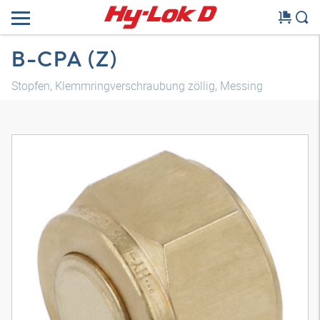
B-CPA (Z)
Stopfen, Klemmringverschraubung zöllig, Messing