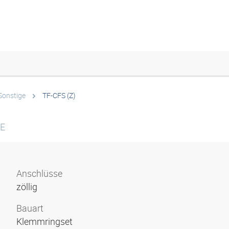
Sonstige
TF-CFS (Z)
FE
Anschlüsse
zöllig
Bauart
Klemmringset