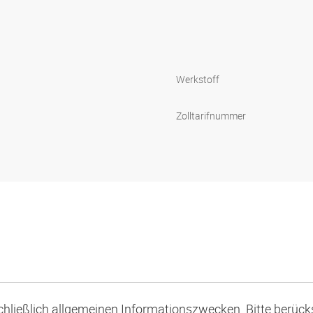
Werkstoff
Zolltarifnummer
schließlich allgemeinen Informationszwecken. Bitte berücks