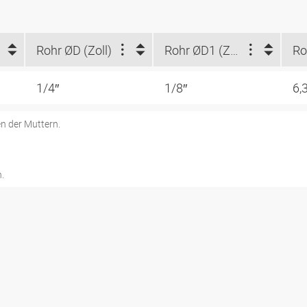
Rohr ØD (Zoll)
Rohr ØD1 (Zoll)
1/4″
1/8″
6,
n der Muttern.
.