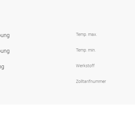
bung
Temp. max.
bung
Temp. min.
ng
Werkstoff
Zolltarifnummer