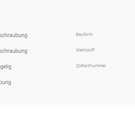
rschraubung
Bauform
rschraubung
Werkstoff
gelig
Zolltarifnummer
ubung