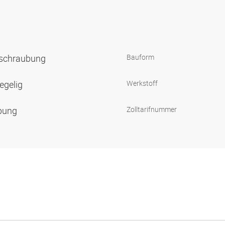
rschraubung
Bauform
egelig
Werkstoff
ubung
Zolltarifnummer