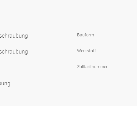
rschraubung
Bauform
rschraubung
Werkstoff
Zolltarifnummer
ubung