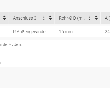
Anschluss 3
Rohr-Ø D (mm)
A 
R Außengewinde
16 mm
24
n der Muttern.
.