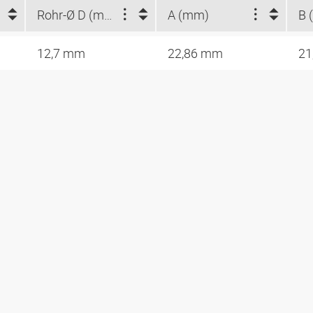
Rohr-Ø D (mm)
A (mm)
B 
12,7 mm
22,86 mm
21