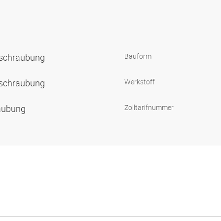
rschraubung
Bauform
rschraubung
Werkstoff
raubung
Zolltarifnummer