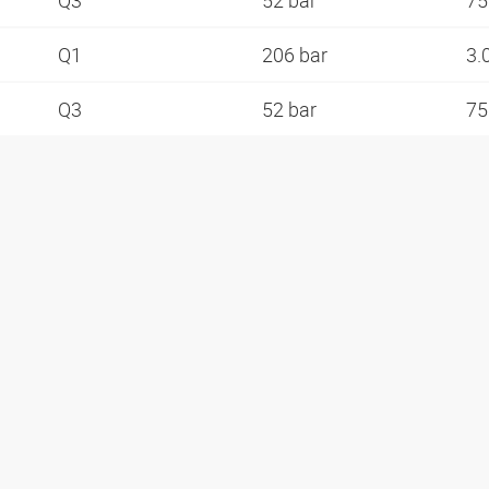
Q3
52 bar
75
Q1
206 bar
3.
Q3
52 bar
75