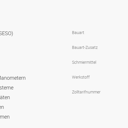
 (SESO)
Bauart
Bauart-Zusatz
Schmiermittel
 Manometern
Werkstoff
ysteme
Zolltarifnummer
räten
gen
emen