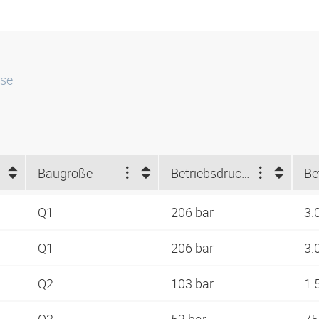
sse
Baugröße
Betriebsdruck (bar)
Q1
206 bar
3.
Q1
206 bar
3.
Q2
103 bar
1.