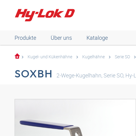
Produkte
Über uns
Kataloge
Kugel- und Kükenhähne
Kugelhähne
Serie SO
SOXBH
2-Wege-Kugelhahn, Serie SO, Hy-