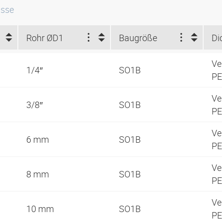
isse
Rohr ØD1
Baugröße
Di
Ve
1/4″
SO1B
PE
Ve
3/8″
SO1B
PE
Ve
6 mm
SO1B
PE
Ve
8 mm
SO1B
PE
Ve
10 mm
SO1B
PE