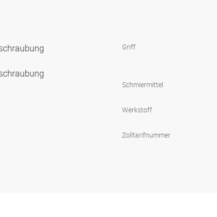
rschraubung
Griff
rschraubung
Schmiermittel
Werkstoff
Zolltarifnummer