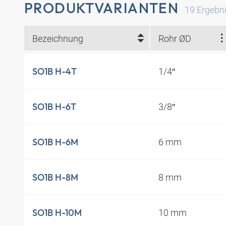
PRODUKTVARIANTEN
19
Ergebn
Bezeichnung
Rohr ØD
1/4″
SO1B H-4T
3/8″
SO1B H-6T
6 mm
SO1B H-6M
8 mm
SO1B H-8M
10 mm
SO1B H-10M