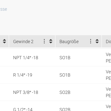
isse
Gewinde 2
Baugröße
Di
Ve
NPT 1/4″ -18
SO1B
PE
Ve
R 1/4″ -19
SO1B
PE
Ve
NPT 3/8″ -18
SO2B
PE
Ve
G 1/2″ -14
SO2B