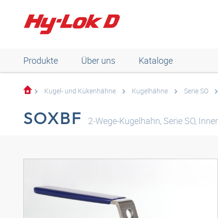
Produkte
Über uns
Kataloge
Kugel- und Kükenhähne
Kugelhähne
Serie SO
SOXBF
2-Wege-Kugelhahn, Serie SO, Inne